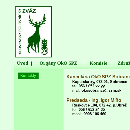
Úvod
Orgány OkO SPZ
Komisie
Združ
|
|
|
Kontakty
Kancelária OkO SPZ Sobran
Kúpeľská xy, 073 01, Sobrance
tel:
056 / 652 xx yy
mail:
okosobrance@szm.sk
Predseda - Ing. Igor Miňo
Ruskovce 104, 072 42, p.Úbrež
tel:
056 / 652 24 35
mobil:
0908 106 460